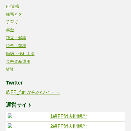
FP資格
住宅ネタ
子育て
年金
独立・起業
税金・節税
節約・便利ネタ
金融資産運用
雑談
Twitter
@FP_furi からのツイート
運営サイト