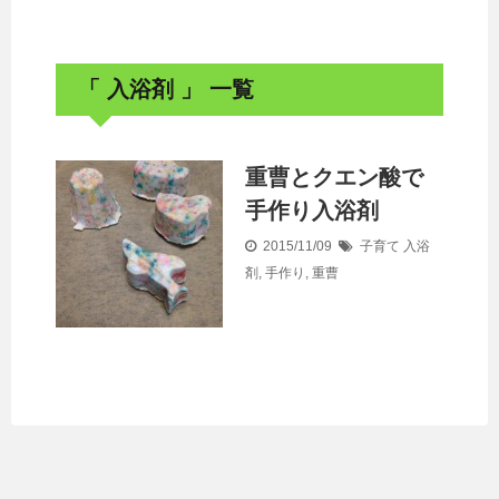
「 入浴剤 」 一覧
重曹とクエン酸で
手作り入浴剤
2015/11/09
子育て
入浴
剤
,
手作り
,
重曹