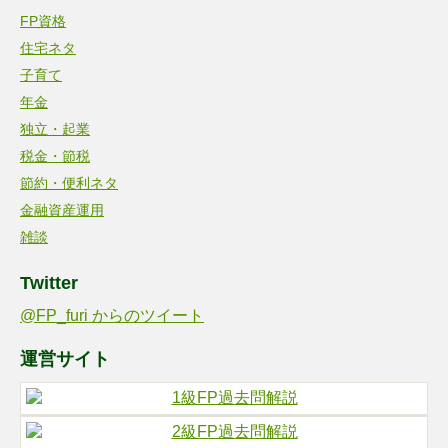
FP資格
住宅ネタ
子育て
年金
独立・起業
税金・節税
節約・便利ネタ
金融資産運用
雑談
Twitter
@FP_furi からのツイート
運営サイト