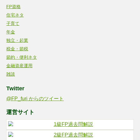
FP資格
住宅ネタ
子育て
年金
独立・起業
税金・節税
節約・便利ネタ
金融資産運用
雑談
Twitter
@FP_furi からのツイート
運営サイト