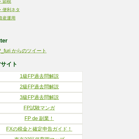
・節税
・便利ネタ
資産運用
ter
P_furi からのツイート
営サイト