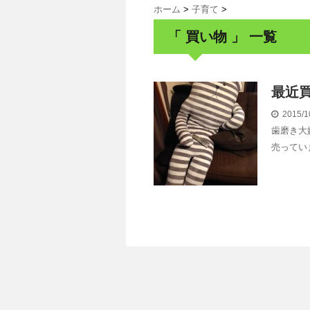
ホーム
>
子育て
>
「 買い物 」 一覧
最近
2015/1
歯磨き大
売ってい