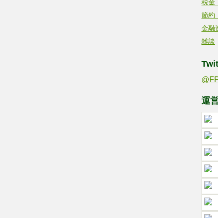
税金
節約
金融
雑談
Twit
@F
運