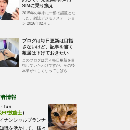
SIMに乗り換え
2015年の年末に一部で話題とな
った、雑誌デジモノステーショ
ン 2016年02月 …
ブログは毎日更新は目指
さないけど、記事を書く
敷居は下げておきたい
このブログは元々毎日更新を目
指していたわけですが、その後
本業が忙しくなってしばら …
営者情報
：
furi
級FP技能士
）
イナンシャルプランナ
知識を活かして、様々