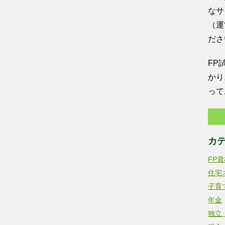
なサ
（運
ださ
FP
かり
って
カ
FP
住宅
子育
年金
独立