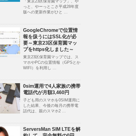
「東京23区保育園マップ」、や
っと、やーっとこさ平成28年度
版への更新作業がひと …
GoogleChromeで位置情
報を扱うにはSSL化が必
要～東京23区保育園マッ
プをhttps化しました～
東京23区保育園マップでは、ス
マホやPCの位置情報（GPSとか
WIFI）を利用し …
0sim運用で4人家族の携帯
電話代が月額3,460円
子ども用のスマホを0SIM運用に
した結果、今後の毎月の携帯電
話代は、親のスマホ2 …
ServersMan SIM LTEを解
約して、完全無料の0円