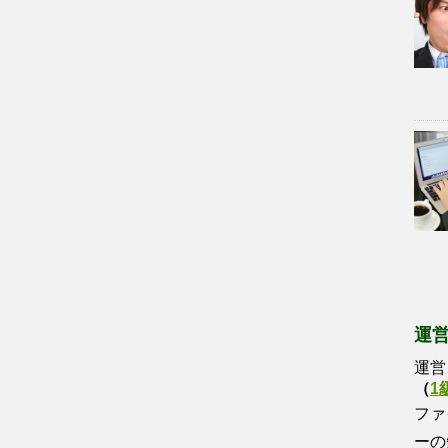
運
運営
（
1
ファ
ーの