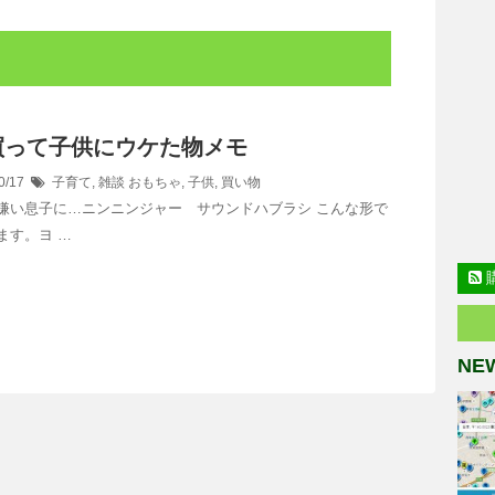
買って子供にウケた物メモ
0/17
子育て
,
雑談
おもちゃ
,
子供
,
買い物
嫌い息子に…ニンニンジャー サウンドハブラシ こんな形で
ます。ヨ …
NE