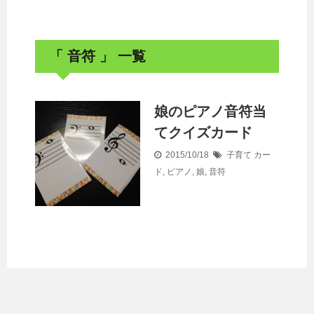
「 音符 」 一覧
娘のピアノ音符当
てクイズカード
2015/10/18
子育て
カー
ド
,
ピアノ
,
娘
,
音符