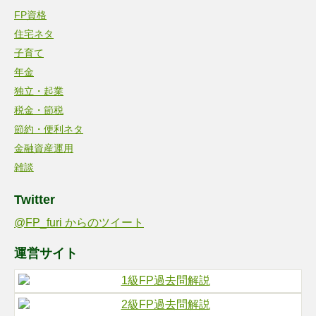
FP資格
住宅ネタ
子育て
年金
独立・起業
税金・節税
節約・便利ネタ
金融資産運用
雑談
Twitter
@FP_furi からのツイート
運営サイト