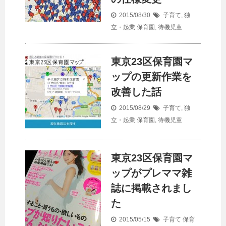
2015/08/30
子育て
,
独
立・起業
保育園
,
待機児童
東京23区保育園マ
ップの更新作業を
改善した話
2015/08/29
子育て
,
独
立・起業
保育園
,
待機児童
東京23区保育園マ
ップがプレママ雑
誌に掲載されまし
た
2015/05/15
子育て
保育