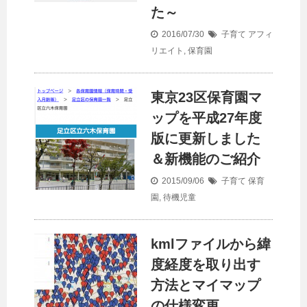
た～
2016/07/30
子育て
アフィ
リエイト
,
保育園
東京23区保育園マ
ップを平成27年度
版に更新しました
＆新機能のご紹介
2015/09/06
子育て
保育
園
,
待機児童
kmlファイルから緯
度経度を取り出す
方法とマイマップ
の仕様変更