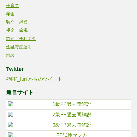
子育て
年金
独立・起業
税金・節税
節約・便利ネタ
金融資産運用
雑談
Twitter
@FP_furi からのツイート
運営サイト