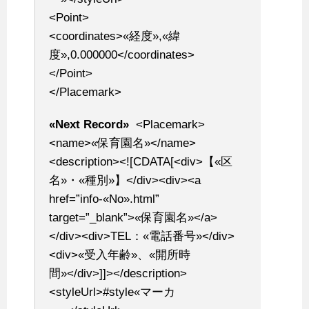
<Point>
<coordinates>«経度»,«緯
度»,0.000000</coordinates>
</Point>
</Placemark>
«Next Record»
<Placemark>
<name>«保育園名»</name>
<description><![CDATA[<div>【«区
名»・«種別»】</div><div><a
href=”info-«No».html”
target=”_blank”>«保育園名»</a>
</div><div>TEL：«電話番号»</div>
<div>«受入年齢»、«開所時
間»</div>]]></description>
<styleUrl>#style«マーカ