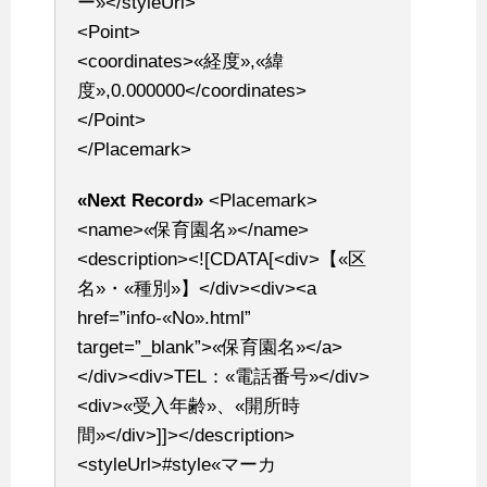
ー»</styleUrl>
<Point>
<coordinates>«経度»,«緯
度»,0.000000</coordinates>
</Point>
</Placemark>
«Next Record»
<Placemark>
<name>«保育園名»</name>
<description><![CDATA[<div>【«区
名»・«種別»】</div><div><a
href=”info-«No».html”
target=”_blank”>«保育園名»</a>
</div><div>TEL：«電話番号»</div>
<div>«受入年齢»、«開所時
間»</div>]]></description>
<styleUrl>#style«マーカ