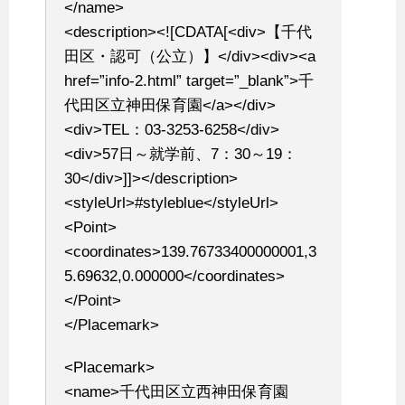
</name>
<description><![CDATA[<div>【千代
田区・認可（公立）】</div><div><a
href=”info-2.html” target=”_blank”>千
代田区立神田保育園</a></div>
<div>TEL：03-3253-6258</div>
<div>57日～就学前、7：30～19：
30</div>]]></description>
<styleUrl>#styleblue</styleUrl>
<Point>
<coordinates>139.76733400000001,3
5.69632,0.000000</coordinates>
</Point>
</Placemark>
<Placemark>
<name>千代田区立西神田保育園