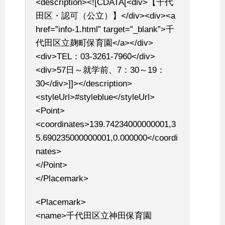
<description><![CDATA[<div>【千代
田区・認可（公立）】</div><div><a
href=”info-1.html” target=”_blank”>千
代田区立麹町保育園</a></div>
<div>TEL：03-3261-7960</div>
<div>57日～就学前、7：30～19：
30</div>]]></description>
<styleUrl>#styleblue</styleUrl>
<Point>
<coordinates>139.74234000000001,3
5.690235000000001,0.000000</coordi
nates>
</Point>
</Placemark>
<Placemark>
<name>千代田区立神田保育園