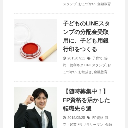
スタンプ
,
おこづかい
,
金融教育
子どものLINEスタ
ンプの分配金受取
用に、子ども用銀
行印をつくる
2015/07/11
子育て
,
節
約・便利ネタ
LINEスタンプ
,
お
こづかい
,
お絵描き
,
金融教育
【随時募集中！】
FP資格を活かした
転職先６選
2015/05/25
FP資格
,
独
立・起業
FP
,
サラリーマン
,
金融