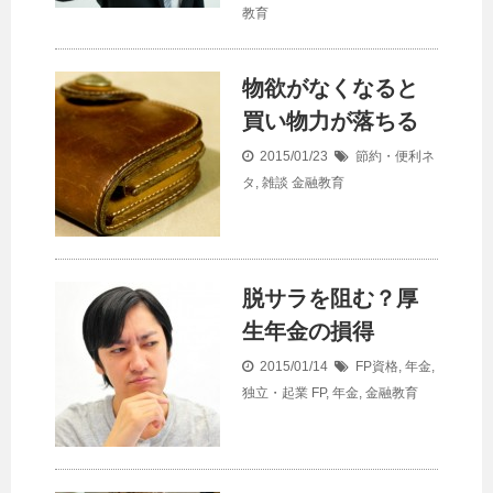
教育
物欲がなくなると
買い物力が落ちる
2015/01/23
節約・便利ネ
タ
,
雑談
金融教育
脱サラを阻む？厚
生年金の損得
2015/01/14
FP資格
,
年金
,
独立・起業
FP
,
年金
,
金融教育