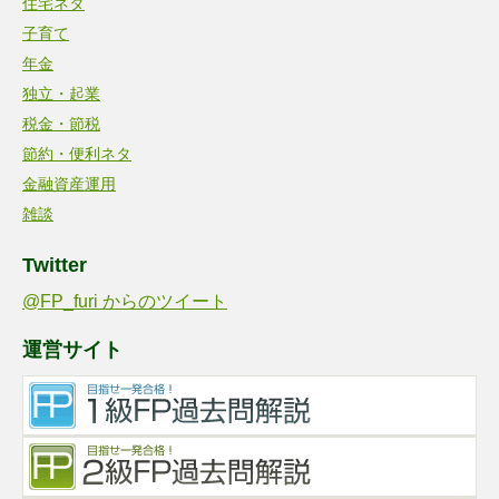
住宅ネタ
子育て
年金
独立・起業
税金・節税
節約・便利ネタ
金融資産運用
雑談
Twitter
@FP_furi からのツイート
運営サイト