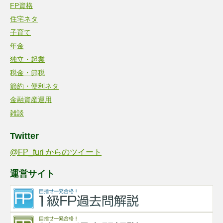
FP資格
住宅ネタ
子育て
年金
独立・起業
税金・節税
節約・便利ネタ
金融資産運用
雑談
Twitter
@FP_furi からのツイート
運営サイト