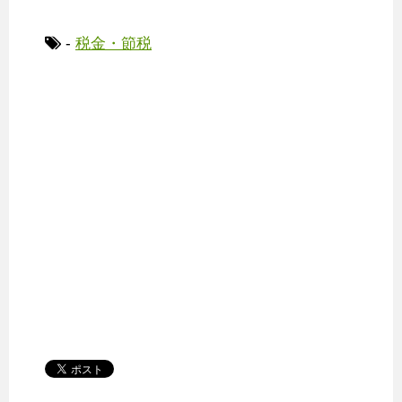
-
税金・節税