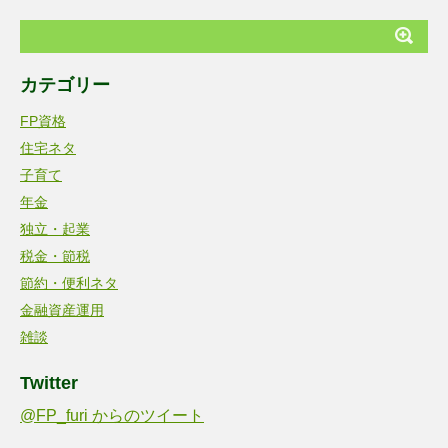
カテゴリー
FP資格
住宅ネタ
子育て
年金
独立・起業
税金・節税
節約・便利ネタ
金融資産運用
雑談
Twitter
@FP_furi からのツイート