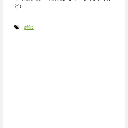
ど）
-
雑談