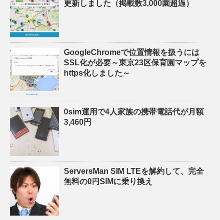
更新しました（掲載数3,000園超過）
GoogleChromeで位置情報を扱うには
SSL化が必要～東京23区保育園マップを
https化しました～
0sim運用で4人家族の携帯電話代が月額
3,460円
ServersMan SIM LTEを解約して、完全
無料の0円SIMに乗り換え