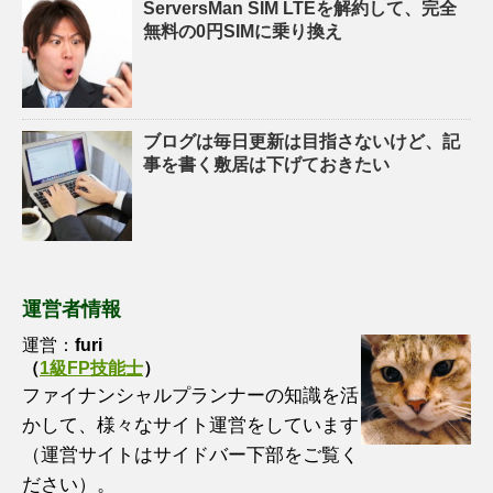
ServersMan SIM LTEを解約して、完全
無料の0円SIMに乗り換え
ブログは毎日更新は目指さないけど、記
事を書く敷居は下げておきたい
運営者情報
運営：
furi
（
1級FP技能士
）
ファイナンシャルプランナーの知識を活
かして、様々なサイト運営をしています
（運営サイトはサイドバー下部をご覧く
ださい）。